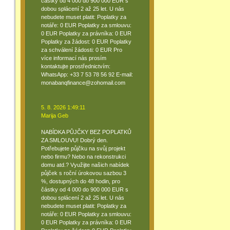
částky od 4 000 do 900 000 EUR s
dobou splácení 2 až 25 let. U nás
nebudete muset platit: Poplatky za
notáře: 0 EUR Poplatky za smlouvu:
0 EUR Poplatky za právníka: 0 EUR
Poplatky za žádost: 0 EUR Poplatky
za schválení žádosti: 0 EUR Pro
více informací nás prosím
kontaktujte prostřednictvím:
WhatsApp: +33 7 53 78 56 92 E-mail:
monabanqfinance@zohomail.com
5. 8. 2026 1:49:11
Marija Geb
NABÍDKA PŮJČKY BEZ POPLATKŮ
ZA SMLOUVU! Dobrý den.
Potřebujete půjčku na svůj projekt
nebo firmu? Nebo na rekonstrukci
domu atd.? Využijte našich nabídek
půjček s roční úrokovou sazbou 3
%, dostupných do 48 hodin, pro
částky od 4 000 do 900 000 EUR s
dobou splácení 2 až 25 let. U nás
nebudete muset platit: Poplatky za
notáře: 0 EUR Poplatky za smlouvu:
0 EUR Poplatky za právníka: 0 EUR