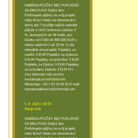
NABÍDKA PŮJČKY BEZ POPLATKŮ
ZA SMLOUVU! Dobrý den.
Potřebujete půjčku na svůj projekt
nebo firmu? Nebo na rekonstrukci
domu atd.? Využijte našich nabídek
půjček s roční úrokovou sazbou 3
%, dostupných do 48 hodin, pro
částky od 4 000 do 900 000 EUR s
dobou splácení 2 až 25 let. U nás
nebudete muset platit: Poplatky za
notáře: 0 EUR Poplatky za smlouvu:
0 EUR Poplatky za právníka: 0 EUR
Poplatky za žádost: 0 EUR Poplatky
za schválení žádosti: 0 EUR Pro
více informací nás prosím
kontaktujte prostřednictvím:
WhatsApp: +33 7 53 78 56 92 E-mail:
monabanqfinance@zohomail.com
5. 8. 2026 1:48:55
Marija Geb
NABÍDKA PŮJČKY BEZ POPLATKŮ
ZA SMLOUVU! Dobrý den.
Potřebujete půjčku na svůj projekt
nebo firmu? Nebo na rekonstrukci