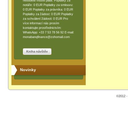
nebudete muset platit: Poplatky za
notáře: 0 EUR Poplatky za smlouvu:
0 EUR Poplatky za právníka: 0 EUR
Poplatky za žádost: 0 EUR Poplatky
za schválení žádosti: 0 EUR Pro
více informací nás prosím
kontaktujte prostřednictvím:
WhatsApp: +33 7 53 78 56 92 E-mail:
monabanqfinance@zohomail.com
Kniha návštěv
Novinky
©2012 -