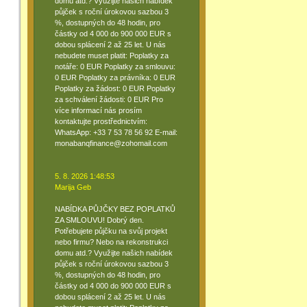
domu atd.? Využijte našich nabídek
půjček s roční úrokovou sazbou 3
%, dostupných do 48 hodin, pro
částky od 4 000 do 900 000 EUR s
dobou splácení 2 až 25 let. U nás
nebudete muset platit: Poplatky za
notáře: 0 EUR Poplatky za smlouvu:
0 EUR Poplatky za právníka: 0 EUR
Poplatky za žádost: 0 EUR Poplatky
za schválení žádosti: 0 EUR Pro
více informací nás prosím
kontaktujte prostřednictvím:
WhatsApp: +33 7 53 78 56 92 E-mail:
monabanqfinance@zohomail.com
5. 8. 2026 1:48:53
Marija Geb
NABÍDKA PŮJČKY BEZ POPLATKŮ
ZA SMLOUVU! Dobrý den.
Potřebujete půjčku na svůj projekt
nebo firmu? Nebo na rekonstrukci
domu atd.? Využijte našich nabídek
půjček s roční úrokovou sazbou 3
%, dostupných do 48 hodin, pro
částky od 4 000 do 900 000 EUR s
dobou splácení 2 až 25 let. U nás