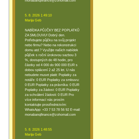
monabanqfinance@zohomail.com
5. 8. 2026 1:49:10
Marija Geb
NABÍDKA PŮJČKY BEZ POPLATKŮ
ZA SMLOUVU! Dobrý den.
Potřebujete půjčku na svůj projekt
nebo firmu? Nebo na rekonstrukci
domu atd.? Využijte našich nabídek
půjček s roční úrokovou sazbou 3
%, dostupných do 48 hodin, pro
částky od 4 000 do 900 000 EUR s
dobou splácení 2 až 25 let. U nás
nebudete muset platit: Poplatky za
notáře: 0 EUR Poplatky za smlouvu:
0 EUR Poplatky za právníka: 0 EUR
Poplatky za žádost: 0 EUR Poplatky
za schválení žádosti: 0 EUR Pro
více informací nás prosím
kontaktujte prostřednictvím:
WhatsApp: +33 7 53 78 56 92 E-mail:
monabanqfinance@zohomail.com
5. 8. 2026 1:48:55
Marija Geb