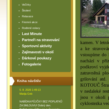
Večírky
Školení
Relaxace
Firemní akce
Rodinné oslavy
Last Minute
Partneři na stravování
kamen. V letní
Sportovní aktivity
a ke stravová
Zajímavosti v okolí
vstoupíme do k
Dárkové poukazy
nachází v pří
Fotogalerie
podkroví vyjde
zatravněná pl
grilování atd.
Kniha návštěv
KOTOUČ Štramb
5. 8. 2026 1:49:13
v nedaleké rest
Marija Geb
jsou v okolí p
NABÍDKA PŮJČKY BEZ POPLATKŮ
cyklostezka ve
ZA SMLOUVU! Dobrý den.