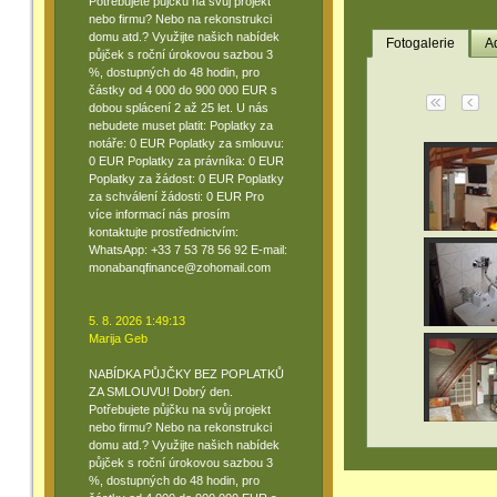
Potřebujete půjčku na svůj projekt
nebo firmu? Nebo na rekonstrukci
domu atd.? Využijte našich nabídek
Fotogalerie
A
půjček s roční úrokovou sazbou 3
%, dostupných do 48 hodin, pro
částky od 4 000 do 900 000 EUR s
dobou splácení 2 až 25 let. U nás
nebudete muset platit: Poplatky za
notáře: 0 EUR Poplatky za smlouvu:
0 EUR Poplatky za právníka: 0 EUR
Poplatky za žádost: 0 EUR Poplatky
za schválení žádosti: 0 EUR Pro
více informací nás prosím
kontaktujte prostřednictvím:
WhatsApp: +33 7 53 78 56 92 E-mail:
monabanqfinance@zohomail.com
5. 8. 2026 1:49:13
Marija Geb
NABÍDKA PŮJČKY BEZ POPLATKŮ
ZA SMLOUVU! Dobrý den.
Potřebujete půjčku na svůj projekt
nebo firmu? Nebo na rekonstrukci
domu atd.? Využijte našich nabídek
půjček s roční úrokovou sazbou 3
%, dostupných do 48 hodin, pro