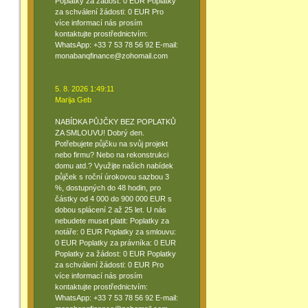
Poplatky za žádost: 0 EUR Poplatky
za schválení žádosti: 0 EUR Pro
více informací nás prosím
kontaktujte prostřednictvím:
WhatsApp: +33 7 53 78 56 92 E-mail:
monabanqfinance@zohomail.com
5. 8. 2026 1:49:11
Marija Geb
NABÍDKA PŮJČKY BEZ POPLATKŮ
ZA SMLOUVU! Dobrý den.
Potřebujete půjčku na svůj projekt
nebo firmu? Nebo na rekonstrukci
domu atd.? Využijte našich nabídek
půjček s roční úrokovou sazbou 3
%, dostupných do 48 hodin, pro
částky od 4 000 do 900 000 EUR s
dobou splácení 2 až 25 let. U nás
nebudete muset platit: Poplatky za
notáře: 0 EUR Poplatky za smlouvu:
0 EUR Poplatky za právníka: 0 EUR
Poplatky za žádost: 0 EUR Poplatky
za schválení žádosti: 0 EUR Pro
více informací nás prosím
kontaktujte prostřednictvím:
WhatsApp: +33 7 53 78 56 92 E-mail: