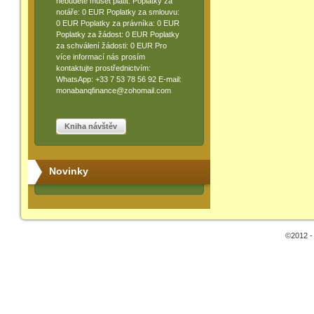
nebudete muset platit: Poplatky za
notáře: 0 EUR Poplatky za smlouvu:
0 EUR Poplatky za právníka: 0 EUR
Poplatky za žádost: 0 EUR Poplatky
za schválení žádosti: 0 EUR Pro
více informací nás prosím
kontaktujte prostřednictvím:
WhatsApp: +33 7 53 78 56 92 E-mail:
monabanqfinance@zohomail.com
Kniha návštěv
Novinky
©2012 -