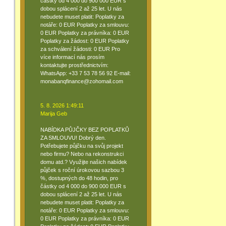
částky od 4 000 do 900 000 EUR s
dobou splácení 2 až 25 let. U nás
nebudete muset platit: Poplatky za
notáře: 0 EUR Poplatky za smlouvu:
0 EUR Poplatky za právníka: 0 EUR
Poplatky za žádost: 0 EUR Poplatky
za schválení žádosti: 0 EUR Pro
více informací nás prosím
kontaktujte prostřednictvím:
WhatsApp: +33 7 53 78 56 92 E-mail:
monabanqfinance@zohomail.com
5. 8. 2026 1:49:11
Marija Geb
NABÍDKA PŮJČKY BEZ POPLATKŮ
ZA SMLOUVU! Dobrý den.
Potřebujete půjčku na svůj projekt
nebo firmu? Nebo na rekonstrukci
domu atd.? Využijte našich nabídek
půjček s roční úrokovou sazbou 3
%, dostupných do 48 hodin, pro
částky od 4 000 do 900 000 EUR s
dobou splácení 2 až 25 let. U nás
nebudete muset platit: Poplatky za
notáře: 0 EUR Poplatky za smlouvu:
0 EUR Poplatky za právníka: 0 EUR