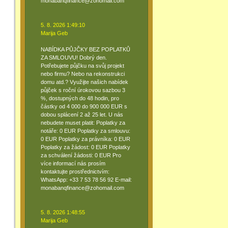
monabanqfinance@zohomail.com
5. 8. 2026 1:49:10
Marija Geb
NABÍDKA PŮJČKY BEZ POPLATKŮ
ZA SMLOUVU! Dobrý den.
Potřebujete půjčku na svůj projekt
nebo firmu? Nebo na rekonstrukci
domu atd.? Využijte našich nabídek
půjček s roční úrokovou sazbou 3
%, dostupných do 48 hodin, pro
částky od 4 000 do 900 000 EUR s
dobou splácení 2 až 25 let. U nás
nebudete muset platit: Poplatky za
notáře: 0 EUR Poplatky za smlouvu:
0 EUR Poplatky za právníka: 0 EUR
Poplatky za žádost: 0 EUR Poplatky
za schválení žádosti: 0 EUR Pro
více informací nás prosím
kontaktujte prostřednictvím:
WhatsApp: +33 7 53 78 56 92 E-mail:
monabanqfinance@zohomail.com
5. 8. 2026 1:48:55
Marija Geb