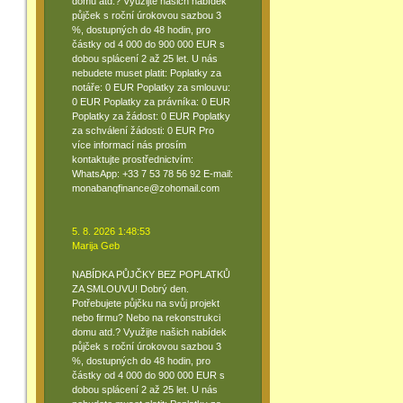
domu atd.? Využijte našich nabídek
půjček s roční úrokovou sazbou 3
%, dostupných do 48 hodin, pro
částky od 4 000 do 900 000 EUR s
dobou splácení 2 až 25 let. U nás
nebudete muset platit: Poplatky za
notáře: 0 EUR Poplatky za smlouvu:
0 EUR Poplatky za právníka: 0 EUR
Poplatky za žádost: 0 EUR Poplatky
za schválení žádosti: 0 EUR Pro
více informací nás prosím
kontaktujte prostřednictvím:
WhatsApp: +33 7 53 78 56 92 E-mail:
monabanqfinance@zohomail.com
5. 8. 2026 1:48:53
Marija Geb
NABÍDKA PŮJČKY BEZ POPLATKŮ
ZA SMLOUVU! Dobrý den.
Potřebujete půjčku na svůj projekt
nebo firmu? Nebo na rekonstrukci
domu atd.? Využijte našich nabídek
půjček s roční úrokovou sazbou 3
%, dostupných do 48 hodin, pro
částky od 4 000 do 900 000 EUR s
dobou splácení 2 až 25 let. U nás