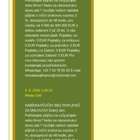
Potřebujete půjčku na svůj projekt
nebo firmu? Nebo na rekonstrukci
domu atd.? Využijte našich nabídek
půjček s roční úrokovou sazbou 3
%, dostupných do 48 hodin, pro
částky od 4 000 do 900 000 EUR s
dobou splácení 2 až 25 let. U nás
nebudete muset platit: Poplatky za
notáře: 0 EUR Poplatky za smlouvu:
0 EUR Poplatky za právníka: 0 EUR
Poplatky za žádost: 0 EUR Poplatky
za schválení žádosti: 0 EUR Pro
více informací nás prosím
kontaktujte prostřednictvím:
WhatsApp: +33 7 53 78 56 92 E-mail:
monabanqfinance@zohomail.com
5. 8. 2026 1:49:13
Marija Geb
NABÍDKA PŮJČKY BEZ POPLATKŮ
ZA SMLOUVU! Dobrý den.
Potřebujete půjčku na svůj projekt
nebo firmu? Nebo na rekonstrukci
domu atd.? Využijte našich nabídek
půjček s roční úrokovou sazbou 3
%, dostupných do 48 hodin, pro