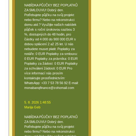
NABÍDKA PŮJČKY BEZ POPLATKŮ
ZA SMLOUVU! Dobrý den.
Potřebujete půjčku na svůj projekt
nebo firmu? Nebo na rekonstrukci
domu atd.? Využijte našich nabídek
půjček s roční úrokovou sazbou 3
%, dostupných do 48 hodin, pro
částky od 4 000 do 900 000 EUR s
dobou splácení 2 až 25 let. U nás
nebudete muset platit: Poplatky za
notáře: 0 EUR Poplatky za smlouvu:
0 EUR Poplatky za právníka: 0 EUR
Poplatky za žádost: 0 EUR Poplatky
za schválení žádosti: 0 EUR Pro
více informací nás prosím
kontaktujte prostřednictvím:
WhatsApp: +33 7 53 78 56 92 E-mail:
monabanqfinance@zohomail.com
5. 8. 2026 1:48:55
Marija Geb
NABÍDKA PŮJČKY BEZ POPLATKŮ
ZA SMLOUVU! Dobrý den.
Potřebujete půjčku na svůj projekt
nebo firmu? Nebo na rekonstrukci