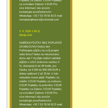
Poplatky za žádost: 0 EUR Poplatky
za schválení žádosti: 0 EUR Pro
více informací nás prosím
kontaktujte prostřednictvím:
WhatsApp: +33 7 53 78 56 92 E-mail:
monabanqfinance@zohomail.com
5. 8. 2026 1:49:11
Marija Geb
NABÍDKA PŮJČKY BEZ POPLATKŮ
ZA SMLOUVU! Dobrý den.
Potřebujete půjčku na svůj projekt
nebo firmu? Nebo na rekonstrukci
domu atd.? Využijte našich nabídek
půjček s roční úrokovou sazbou 3
%, dostupných do 48 hodin, pro
částky od 4 000 do 900 000 EUR s
dobou splácení 2 až 25 let. U nás
nebudete muset platit: Poplatky za
notáře: 0 EUR Poplatky za smlouvu:
0 EUR Poplatky za právníka: 0 EUR
Poplatky za žádost: 0 EUR Poplatky
za schválení žádosti: 0 EUR Pro
více informací nás prosím
kontaktujte prostřednictvím:
WhatsApp: +33 7 53 78 56 92 E-mail: