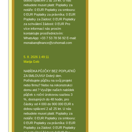
dobou splácení 2 až 25 let. U nás
nebudete muset platit: Poplatky za
notáře: 0 EUR Poplatky za smlouvu:
0 EUR Poplatky za právníka: 0 EUR
Poplatky za žádost: 0 EUR Poplatky
za schválení žádosti: 0 EUR Pro
více informací nás prosím
kontaktujte prostřednictvím:
WhatsApp: +33 7 53 78 56 92 E-mail:
monabanqfinance@zohomail.com
5. 8. 2026 1:49:11
Marija Geb
NABÍDKA PŮJČKY BEZ POPLATKŮ
ZA SMLOUVU! Dobrý den.
Potřebujete půjčku na svůj projekt
nebo firmu? Nebo na rekonstrukci
domu atd.? Využijte našich nabídek
půjček s roční úrokovou sazbou 3
%, dostupných do 48 hodin, pro
částky od 4 000 do 900 000 EUR s
dobou splácení 2 až 25 let. U nás
nebudete muset platit: Poplatky za
notáře: 0 EUR Poplatky za smlouvu:
0 EUR Poplatky za právníka: 0 EUR
Poplatky za žádost: 0 EUR Poplatky