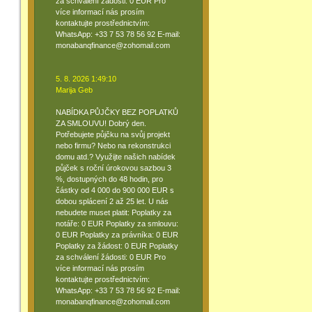
za schválení žádosti: 0 EUR Pro
více informací nás prosím
kontaktujte prostřednictvím:
WhatsApp: +33 7 53 78 56 92 E-mail:
monabanqfinance@zohomail.com
5. 8. 2026 1:49:10
Marija Geb
NABÍDKA PŮJČKY BEZ POPLATKŮ
ZA SMLOUVU! Dobrý den.
Potřebujete půjčku na svůj projekt
nebo firmu? Nebo na rekonstrukci
domu atd.? Využijte našich nabídek
půjček s roční úrokovou sazbou 3
%, dostupných do 48 hodin, pro
částky od 4 000 do 900 000 EUR s
dobou splácení 2 až 25 let. U nás
nebudete muset platit: Poplatky za
notáře: 0 EUR Poplatky za smlouvu:
0 EUR Poplatky za právníka: 0 EUR
Poplatky za žádost: 0 EUR Poplatky
za schválení žádosti: 0 EUR Pro
více informací nás prosím
kontaktujte prostřednictvím:
WhatsApp: +33 7 53 78 56 92 E-mail:
monabanqfinance@zohomail.com