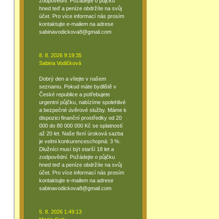
zodpovědní. Požádejte o půjčku
hned teď a peníze obdržíte na svůj
účet. Pro více informací nás prosím
kontaktujte e-mailem na adrese
sabinavodickova8@gmail.com
8. 8. 2026 9:19:35
Sabina Vodičková
Dobrý den a vítejte v našem
seznamu. Pokud máte bydliště v
České republice a potřebujete
urgentní půjčku, nabízíme spolehlivé
a bezpečné úvěrové služby. Máme k
dispozici finanční prostředky od 20
000 do 80 000 000 Kč se splatností
až 20 let. Naše fixní úroková sazba
je velmi konkurenceschopná: 3 %.
Dlužníci musí být starší 18 let a
zodpovědní. Požádejte o půjčku
hned teď a peníze obdržíte na svůj
účet. Pro více informací nás prosím
kontaktujte e-mailem na adrese
sabinavodickova8@gmail.com
5. 8. 2026 1:49:13