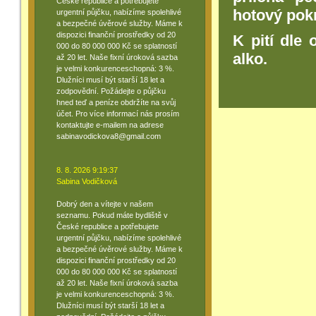
České republice a potřebujete
hotový pok
urgentní půjčku, nabízíme spolehlivé
a bezpečné úvěrové služby. Máme k
dispozici finanční prostředky od 20
K pití dle 
000 do 80 000 000 Kč se splatností
alko.
až 20 let. Naše fixní úroková sazba
je velmi konkurenceschopná: 3 %.
Dlužníci musí být starší 18 let a
zodpovědní. Požádejte o půjčku
hned teď a peníze obdržíte na svůj
účet. Pro více informací nás prosím
kontaktujte e-mailem na adrese
sabinavodickova8@gmail.com
8. 8. 2026 9:19:37
Sabina Vodičková
Dobrý den a vítejte v našem
seznamu. Pokud máte bydliště v
České republice a potřebujete
urgentní půjčku, nabízíme spolehlivé
a bezpečné úvěrové služby. Máme k
dispozici finanční prostředky od 20
000 do 80 000 000 Kč se splatností
až 20 let. Naše fixní úroková sazba
je velmi konkurenceschopná: 3 %.
Dlužníci musí být starší 18 let a