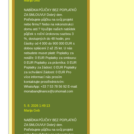
Marija Geb
NABÍDKA PŮJČKY BEZ POPLATKŮ
ZA SMLOUVU! Dobrý den.
Potřebujete půjčku na svůj projekt
nebo firmu? Nebo na rekonstrukci
domu atd.? Využijte našich nabídek
půjček s roční úrokovou sazbou 3
%, dostupných do 48 hodin, pro
částky od 4 000 do 900 000 EUR s
dobou splácení 2 až 25 let. U nás
nebudete muset platit: Poplatky za
notáře: 0 EUR Poplatky za smlouvu:
0 EUR Poplatky za právníka: 0 EUR
Poplatky za žádost: 0 EUR Poplatky
za schválení žádosti: 0 EUR Pro
více informací nás prosím
kontaktujte prostřednictvím:
WhatsApp: +33 7 53 78 56 92 E-mail:
monabanqfinance@zohomail.com
5. 8. 2026 1:49:13
Marija Geb
NABÍDKA PŮJČKY BEZ POPLATKŮ
ZA SMLOUVU! Dobrý den.
Potřebujete půjčku na svůj projekt