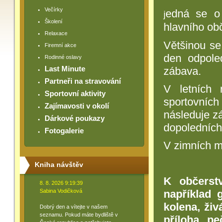
Večírky
edná se o 
j
Školení
hlavního obč
Relaxace
Většinou se
Firemní akce
den odpole
Rodinné oslavy
Last Minute
zábava.
Partneři na stravování
V letních 
Sportovní aktivity
sportovních 
Zajímavosti v okolí
následuje z
Dárkové poukazy
dopoledních
Fotogalerie
V zimních m
Kniha návštěv
K občerstv
8. 8. 2026 9:19:39
Sabina Vodičková
například 
kolena, ži
Dobrý den a vítejte v našem
seznamu. Pokud máte bydliště v
příloha pe