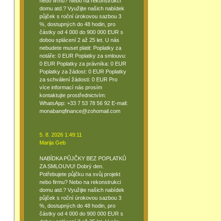
nebo firmu? Nebo na rekonstrukci
domu atd.? Využijte našich nabídek
půjček s roční úrokovou sazbou 3
%, dostupných do 48 hodin, pro
částky od 4 000 do 900 000 EUR s
dobou splácení 2 až 25 let. U nás
nebudete muset platit: Poplatky za
notáře: 0 EUR Poplatky za smlouvu:
0 EUR Poplatky za právníka: 0 EUR
Poplatky za žádost: 0 EUR Poplatky
za schválení žádosti: 0 EUR Pro
více informací nás prosím
kontaktujte prostřednictvím:
WhatsApp: +33 7 53 78 56 92 E-mail:
monabanqfinance@zohomail.com
5. 8. 2026 1:49:11
Marija Geb
NABÍDKA PŮJČKY BEZ POPLATKŮ
ZA SMLOUVU! Dobrý den.
Potřebujete půjčku na svůj projekt
nebo firmu? Nebo na rekonstrukci
domu atd.? Využijte našich nabídek
půjček s roční úrokovou sazbou 3
%, dostupných do 48 hodin, pro
částky od 4 000 do 900 000 EUR s