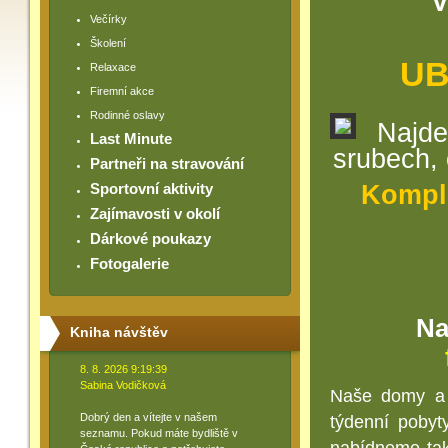
V
Večírky
Školení
UB
Relaxace
Firemní akce
Rodinné oslavy
Najde
Last Minute
srubech, 
Partneři na stravování
Komple
Sportovní aktivity
Zajímavosti v okolí
Dárkové poukazy
Fotogalerie
Na
Kniha návštěv
8. 8. 2026 9:19:39
Sabina Vodičková
Naše domy a 
Dobrý den a vítejte v našem
týdenní poby
seznamu. Pokud máte bydliště v