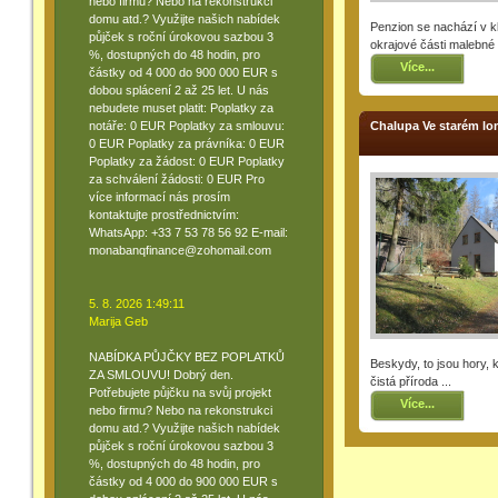
nebo firmu? Nebo na rekonstrukci
domu atd.? Využijte našich nabídek
Penzion se nachází v k
půjček s roční úrokovou sazbou 3
okrajové části malebné .
%, dostupných do 48 hodin, pro
Více...
částky od 4 000 do 900 000 EUR s
dobou splácení 2 až 25 let. U nás
nebudete muset platit: Poplatky za
notáře: 0 EUR Poplatky za smlouvu:
Chalupa Ve starém l
0 EUR Poplatky za právníka: 0 EUR
Poplatky za žádost: 0 EUR Poplatky
za schválení žádosti: 0 EUR Pro
více informací nás prosím
kontaktujte prostřednictvím:
WhatsApp: +33 7 53 78 56 92 E-mail:
monabanqfinance@zohomail.com
5. 8. 2026 1:49:11
Marija Geb
NABÍDKA PŮJČKY BEZ POPLATKŮ
Beskydy, to jsou hory, 
ZA SMLOUVU! Dobrý den.
čistá příroda ...
Potřebujete půjčku na svůj projekt
Více...
nebo firmu? Nebo na rekonstrukci
domu atd.? Využijte našich nabídek
půjček s roční úrokovou sazbou 3
%, dostupných do 48 hodin, pro
částky od 4 000 do 900 000 EUR s