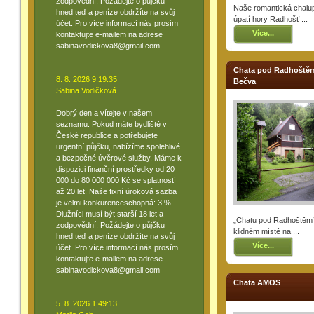
zodpovědní. Požádejte o půjčku
Naše romantická chalup
hned teď a peníze obdržíte na svůj
úpatí hory Radhošť ...
účet. Pro více informací nás prosím
Více...
kontaktujte e-mailem na adrese
sabinavodickova8@gmail.com
Chata pod Radhoštěm
8. 8. 2026 9:19:35
Bečva
Sabina Vodičková
Dobrý den a vítejte v našem
seznamu. Pokud máte bydliště v
České republice a potřebujete
urgentní půjčku, nabízíme spolehlivé
a bezpečné úvěrové služby. Máme k
dispozici finanční prostředky od 20
000 do 80 000 000 Kč se splatností
až 20 let. Naše fixní úroková sazba
je velmi konkurenceschopná: 3 %.
Dlužníci musí být starší 18 let a
„Chatu pod Radhoštěm“
zodpovědní. Požádejte o půjčku
klidném místě na ...
hned teď a peníze obdržíte na svůj
Více...
účet. Pro více informací nás prosím
kontaktujte e-mailem na adrese
sabinavodickova8@gmail.com
Chata AMOS
5. 8. 2026 1:49:13