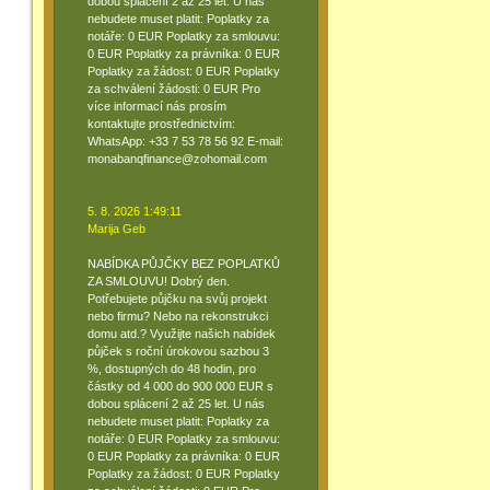
dobou splácení 2 až 25 let. U nás
nebudete muset platit: Poplatky za
notáře: 0 EUR Poplatky za smlouvu:
0 EUR Poplatky za právníka: 0 EUR
Poplatky za žádost: 0 EUR Poplatky
za schválení žádosti: 0 EUR Pro
více informací nás prosím
kontaktujte prostřednictvím:
WhatsApp: +33 7 53 78 56 92 E-mail:
monabanqfinance@zohomail.com
5. 8. 2026 1:49:11
Marija Geb
NABÍDKA PŮJČKY BEZ POPLATKŮ
ZA SMLOUVU! Dobrý den.
Potřebujete půjčku na svůj projekt
nebo firmu? Nebo na rekonstrukci
domu atd.? Využijte našich nabídek
půjček s roční úrokovou sazbou 3
%, dostupných do 48 hodin, pro
částky od 4 000 do 900 000 EUR s
dobou splácení 2 až 25 let. U nás
nebudete muset platit: Poplatky za
notáře: 0 EUR Poplatky za smlouvu:
0 EUR Poplatky za právníka: 0 EUR
Poplatky za žádost: 0 EUR Poplatky