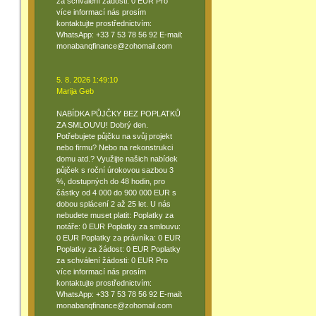
za schválení žádosti: 0 EUR Pro
více informací nás prosím
kontaktujte prostřednictvím:
WhatsApp: +33 7 53 78 56 92 E-mail:
monabanqfinance@zohomail.com
5. 8. 2026 1:49:10
Marija Geb
NABÍDKA PŮJČKY BEZ POPLATKŮ
ZA SMLOUVU! Dobrý den.
Potřebujete půjčku na svůj projekt
nebo firmu? Nebo na rekonstrukci
domu atd.? Využijte našich nabídek
půjček s roční úrokovou sazbou 3
%, dostupných do 48 hodin, pro
částky od 4 000 do 900 000 EUR s
dobou splácení 2 až 25 let. U nás
nebudete muset platit: Poplatky za
notáře: 0 EUR Poplatky za smlouvu:
0 EUR Poplatky za právníka: 0 EUR
Poplatky za žádost: 0 EUR Poplatky
za schválení žádosti: 0 EUR Pro
více informací nás prosím
kontaktujte prostřednictvím:
WhatsApp: +33 7 53 78 56 92 E-mail:
monabanqfinance@zohomail.com