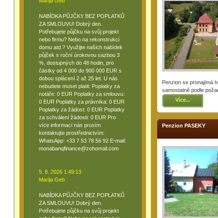
Marija Geb
NABÍDKA PŮJČKY BEZ POPLATKŮ
ZA SMLOUVU! Dobrý den.
Potřebujete půjčku na svůj projekt
nebo firmu? Nebo na rekonstrukci
domu atd.? Využijte našich nabídek
půjček s roční úrokovou sazbou 3
%, dostupných do 48 hodin, pro
částky od 4 000 do 900 000 EUR s
dobou splácení 2 až 25 let. U nás
Penzion se pronajímá 
nebudete muset platit: Poplatky za
samostatně podle požad
notáře: 0 EUR Poplatky za smlouvu:
Více...
0 EUR Poplatky za právníka: 0 EUR
Poplatky za žádost: 0 EUR Poplatky
za schválení žádosti: 0 EUR Pro
více informací nás prosím
Penzion PASEKY
kontaktujte prostřednictvím:
WhatsApp: +33 7 53 78 56 92 E-mail:
monabanqfinance@zohomail.com
5. 8. 2026 1:49:13
Marija Geb
NABÍDKA PŮJČKY BEZ POPLATKŮ
ZA SMLOUVU! Dobrý den.
Potřebujete půjčku na svůj projekt