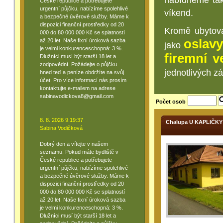
nabídneme tak
České republice a potřebujete
urgentní půjčku, nabízíme spolehlivé
víkend.
a bezpečné úvěrové služby. Máme k
dispozici finanční prostředky od 20
Kromě ubytová
000 do 80 000 000 Kč se splatností
oslavy
až 20 let. Naše fixní úroková sazba
jako
je velmi konkurenceschopná: 3 %.
firemní v
Dlužníci musí být starší 18 let a
zodpovědní. Požádejte o půjčku
jednotlivých z
hned teď a peníze obdržíte na svůj
účet. Pro více informací nás prosím
kontaktujte e-mailem na adrese
sabinavodickova8@gmail.com
Počet osob
8. 8. 2026 9:19:37
Chalupa U KAPLIČKY
Sabina Vodičková
Dobrý den a vítejte v našem
seznamu. Pokud máte bydliště v
České republice a potřebujete
urgentní půjčku, nabízíme spolehlivé
a bezpečné úvěrové služby. Máme k
dispozici finanční prostředky od 20
000 do 80 000 000 Kč se splatností
až 20 let. Naše fixní úroková sazba
je velmi konkurenceschopná: 3 %.
Dlužníci musí být starší 18 let a